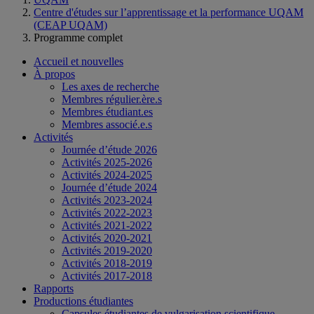
Centre d'études sur l’apprentissage et la performance UQAM
(CEAP UQAM)
Programme complet
Accueil et nouvelles
À propos
Les axes de recherche
Membres régulier.ère.s
Membres étudiant.es
Membres associé.e.s
Activités
Journée d’étude 2026
Activités 2025-2026
Activités 2024-2025
Journée d’étude 2024
Activités 2023-2024
Activités 2022-2023
Activités 2021-2022
Activités 2020-2021
Activités 2019-2020
Activités 2018-2019
Activités 2017-2018
Rapports
Productions étudiantes
Capsules étudiantes de vulgarisation scientifique