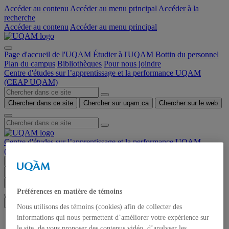
Accéder au contenu
Accéder au menu principal
Accéder à la
recherche
Accéder au contenu
Accéder au menu principal
Page d'accueil de l'UQAM
Étudier à l'UQAM
Bottin du personnel
Plan du campus
Bibliothèques
Pour nous joindre
Centre d'études sur l’apprentissage et la performance UQAM
(CEAP UQAM)
Chercher dans ce site
Chercher sur uqam.ca
Chercher sur le web
Centre d'études sur l’apprentissage et la performance UQAM
(CEAP UQAM)
Menu
Chercher dans ce site
Chercher sur uqam.ca
Chercher sur le web
Préférences en matière de témoins
Nous utilisons des témoins (cookies) afin de collecter des
informations qui nous permettent d’améliorer votre expérience sur
Accueil et nouvelles
le site, de vous proposer des contenus vidéo, d’analyser les