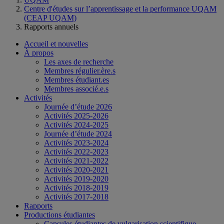
Centre d'études sur l’apprentissage et la performance UQAM
(CEAP UQAM)
Rapports annuels
Accueil et nouvelles
À propos
Les axes de recherche
Membres régulier.ère.s
Membres étudiant.es
Membres associé.e.s
Activités
Journée d’étude 2026
Activités 2025-2026
Activités 2024-2025
Journée d’étude 2024
Activités 2023-2024
Activités 2022-2023
Activités 2021-2022
Activités 2020-2021
Activités 2019-2020
Activités 2018-2019
Activités 2017-2018
Rapports
Productions étudiantes
Capsules étudiantes de vulgarisation scientifique