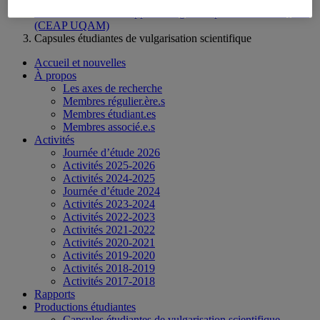
Centre d'études sur l’apprentissage et la performance UQAM
(CEAP UQAM)
Capsules étudiantes de vulgarisation scientifique
Accueil et nouvelles
À propos
Les axes de recherche
Membres régulier.ère.s
Membres étudiant.es
Membres associé.e.s
Activités
Journée d’étude 2026
Activités 2025-2026
Activités 2024-2025
Journée d’étude 2024
Activités 2023-2024
Activités 2022-2023
Activités 2021-2022
Activités 2020-2021
Activités 2019-2020
Activités 2018-2019
Activités 2017-2018
Rapports
Productions étudiantes
Capsules étudiantes de vulgarisation scientifique