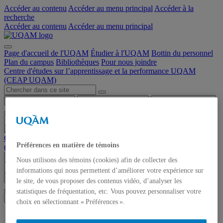
Accéder au contenu
Accéder au menu principal
Accéder à la
recherche
Accéder au contenu
Accéder au menu principal
Page d'accueil de l'UQAM
Étudier à l'UQAM
Bottin du personnel
Plan du campus
Bibliothèques
Pour nous joindre
Centre d'études sur l’apprentissage et la performance UQAM
(CEAP UQAM)
Chercher dans ce site
Chercher sur uqam.ca
Chercher sur le web
Centre d'études sur l’apprentissage et la performance UQAM
Préférences en matière de témoins
(CEAP UQAM)
Menu
Nous utilisons des témoins (cookies) afin de collecter des
informations qui nous permettent d’améliorer votre expérience sur
Chercher dans ce site
Chercher sur uqam.ca
Chercher sur le web
le site, de vous proposer des contenus vidéo, d’analyser les
statistiques de fréquentation, etc. Vous pouvez personnaliser votre
choix en sélectionnant « Préférences ».
Accueil et nouvelles