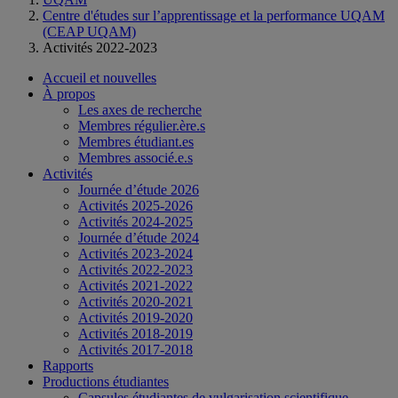
Centre d'études sur l’apprentissage et la performance UQAM
(CEAP UQAM)
Activités 2022-2023
Accueil et nouvelles
À propos
Les axes de recherche
Membres régulier.ère.s
Membres étudiant.es
Membres associé.e.s
Activités
Journée d’étude 2026
Activités 2025-2026
Activités 2024-2025
Journée d’étude 2024
Activités 2023-2024
Activités 2022-2023
Activités 2021-2022
Activités 2020-2021
Activités 2019-2020
Activités 2018-2019
Activités 2017-2018
Rapports
Productions étudiantes
Capsules étudiantes de vulgarisation scientifique