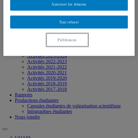
À propos
Autoriser les témoins
Les axes de recherche
Membres régulier.ère.s
Membres étudiant.es
Tout refuser
Membres associé.e.s
Activités
Journée d’étude 2026
Activités 2025-2026
Préférences
Activités 2024-2025
Journée d’étude 2024
Activités 2023-2024
Activités 2022-2023
Activités 2021-2022
Activités 2020-2021
Activités 2019-2020
Activités 2018-2019
Activités 2017-2018
Rapports
Productions étudiantes
Capsules étudiantes de vulgarisation scientifique
Infographies étudiantes
Nous joindre
UQAM