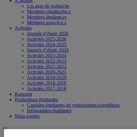
À propos
Les axes de recherche
Membres régulier.ère.s
Membres étudiant.es
Membres associé.e.s
Activités
Journée d’étude 2026
Activités 2025-2026
Activités 2024-2025
Journée d’étude 2024
Activités 2023-2024
Activités 2022-2023
Activités 2021-2022
Activités 2020-2021
Activités 2019-2020
Activités 2018-2019
Activités 2017-2018
Rapports
Productions étudiantes
Capsules étudiantes de vulgarisation scientifique
Infographies étudiantes
Nous joindre
UQAM