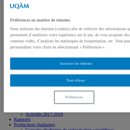
Centre d'études sur l’apprentissage et la performance UQAM
(CEAP UQAM)
Activités 2018-2019
Préférences en matière de témoins
Accueil et nouvelles
Nous utilisons des témoins (cookies) afin de collecter des informations q
À propos
permettent d’améliorer votre expérience sur le site, de vous proposer des
Les axes de recherche
Membres régulier.ère.s
contenus vidéo, d’analyser les statistiques de fréquentation, etc. Vous po
Membres étudiant.es
personnaliser votre choix en sélectionnant « Préférences ».
Membres associé.e.s
Activités
Journée d’étude 2026
Autoriser les témoins
Activités 2025-2026
Activités 2024-2025
Journée d’étude 2024
Tout refuser
Activités 2023-2024
Activités 2022-2023
Activités 2021-2022
Préférences
Activités 2020-2021
Activités 2019-2020
Activités 2018-2019
Activités 2017-2018
Rapports
Productions étudiantes
Capsules étudiantes de vulgarisation scientifique