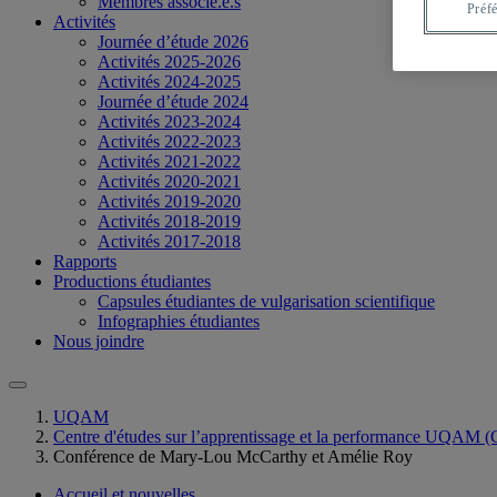
Membres associé.e.s
Préf
Activités
Journée d’étude 2026
Activités 2025-2026
Activités 2024-2025
Journée d’étude 2024
Activités 2023-2024
Activités 2022-2023
Activités 2021-2022
Activités 2020-2021
Activités 2019-2020
Activités 2018-2019
Activités 2017-2018
Rapports
Productions étudiantes
Capsules étudiantes de vulgarisation scientifique
Infographies étudiantes
Nous joindre
UQAM
Centre d'études sur l’apprentissage et la performance UQ
Conférence de Mary-Lou McCarthy et Amélie Roy
Accueil et nouvelles