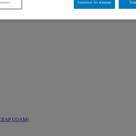
érences
Autoriser les témoins
Tout
AM (CEAP UQAM)