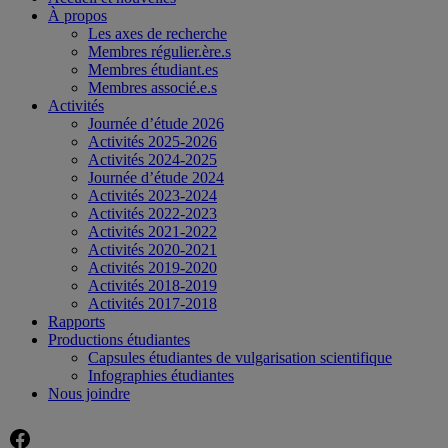
À propos
Les axes de recherche
Membres régulier.ère.s
Membres étudiant.es
Membres associé.e.s
Activités
Journée d’étude 2026
Activités 2025-2026
Activités 2024-2025
Journée d’étude 2024
Activités 2023-2024
Activités 2022-2023
Activités 2021-2022
Activités 2020-2021
Activités 2019-2020
Activités 2018-2019
Activités 2017-2018
Rapports
Productions étudiantes
Capsules étudiantes de vulgarisation scientifique
Infographies étudiantes
Nous joindre
Facebook