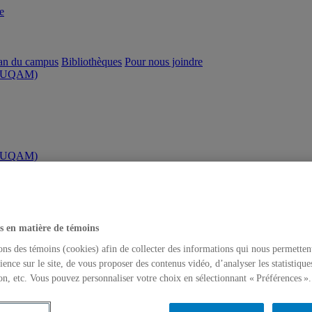
e
an du campus
Bibliothèques
Pour nous joindre
AP UQAM)
AP UQAM)
s en matière de témoins
ons des témoins (cookies) afin de collecter des informations qui nous permetten
ience sur le site, de vous proposer des contenus vidéo, d’analyser les statistique
on, etc. Vous pouvez personnaliser votre choix en sélectionnant « Préférences ».