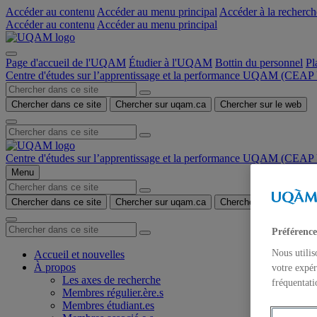
Accéder au contenu
Accéder au menu principal
Accéder à la recherch
Accéder au contenu
Accéder au menu principal
Page d'accueil de l'UQAM
Étudier à l'UQAM
Bottin du personnel
Pl
Centre d'études sur l’apprentissage et la performance UQAM (CE
Chercher dans ce site
Chercher sur uqam.ca
Chercher sur le web
Centre d'études sur l’apprentissage et la performance UQAM (CE
Menu
Chercher dans ce site
Chercher sur uqam.ca
Chercher sur le web
Préférence
Nous utilis
Accueil et nouvelles
À propos
votre expér
Les axes de recherche
fréquentati
Membres régulier.ère.s
Membres étudiant.es